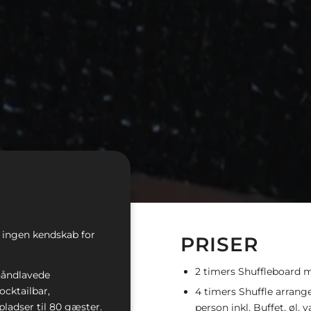
 ingen kendskab for
PRISER
2 timers Shuffleboard me
 håndlavede
ocktailbar,
4 timers Shuffle arrange
ladser til 80 gæster.
person inkl. Buffet, øl,