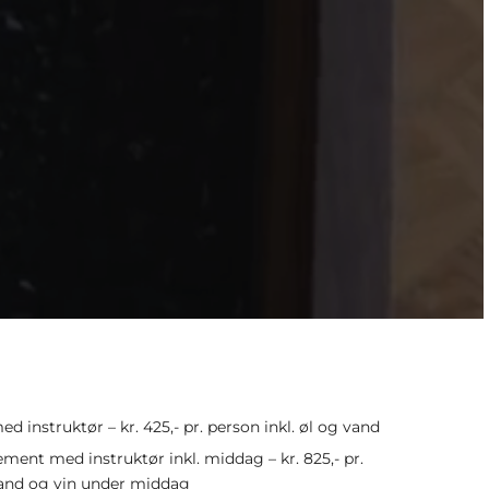
d instruktør – kr. 425,- pr. person inkl. øl og vand
ment med instruktør inkl. middag – kr. 825,- pr.
 vand og vin under middag