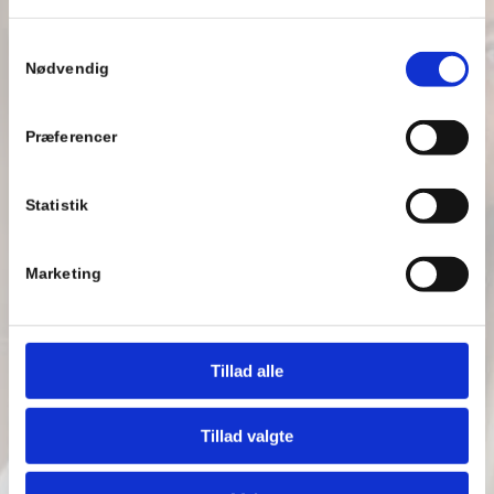
Se Cookie & Privatlivspolitik
her
Samtykkevalg
Nødvendig
Præferencer
Statistik
HAR DU SPØRGSMÅL?
Marketing
Har du spørgsmål eller andre forespørgsler? Kontakt
os via formularen, på telefon eller mail, så vender vi
tilbage hurtigst muligt.
Tillad alle
Adresse
Shufflebar
Tillad valgte
Gammel Køge Landevej 117
2500 Valby