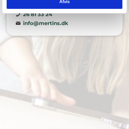
Afvis
CVR: 43351850
26 81 33 24
info@mertins.dk