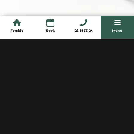
Forside
Book
26 81 33 24
Menu
KONTAKT OS
Shufflebar
Gammel Køge Landevej 117
2500 Valby
CVR: 43351850
26 81 33 24
Send mail
Pinlab
|
Mertins Catering